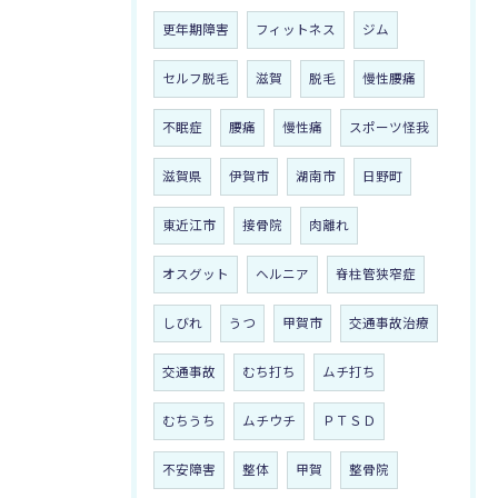
更年期障害
フィットネス
ジム
セルフ脱毛
滋賀
脱毛
慢性腰痛
不眠症
腰痛
慢性痛
スポーツ怪我
滋賀県
伊賀市
湖南市
日野町
東近江市
接骨院
肉離れ
オスグット
ヘルニア
脊柱管狭窄症
しびれ
うつ
甲賀市
交通事故治療
交通事故
むち打ち
ムチ打ち
むちうち
ムチウチ
ＰＴＳＤ
不安障害
整体
甲賀
整骨院