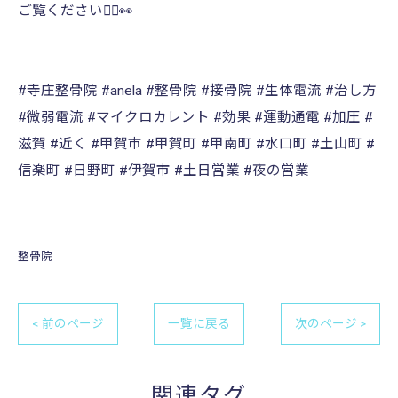
ご覧ください🙂‍↕️👀
#寺庄整骨院 #anela #整骨院 #接骨院 #生体電流 #治し方
#微弱電流 #マイクロカレント #効果 #運動通電 #加圧 #
滋賀 #近く #甲賀市 #甲賀町 #甲南町 #水口町 #土山町 #
信楽町 #日野町 #伊賀市 #土日営業 #夜の営業
整骨院
< 前のページ
一覧に戻る
次のページ >
関連タグ