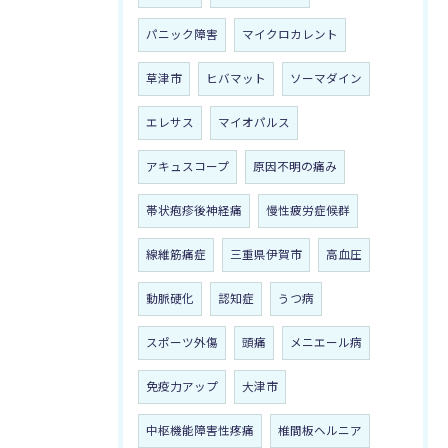
パニック障害
マイクロカレント
草津市
ヒバマット
ソーマダイン
エレサス
マイオパルス
アキュスコープ
原因不明の痛み
帯状疱疹後神経痛
慢性疲労症候群
線維筋痛症
三重県伊賀市
高血圧
動脈硬化
認知症
うつ病
スポーツ外傷
頭痛
メニエール病
免疫力アップ
大津市
中枢機能障害性疼痛
椎間板ヘルニア