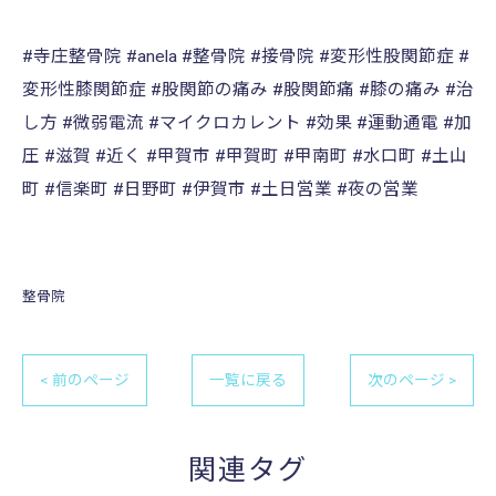
#寺庄整骨院 #anela #整骨院 #接骨院 #変形性股関節症 #
変形性膝関節症 #股関節の痛み #股関節痛 #膝の痛み #治
し方 #微弱電流 #マイクロカレント #効果 #運動通電 #加
圧 #滋賀 #近く #甲賀市 #甲賀町 #甲南町 #水口町 #土山
町 #信楽町 #日野町 #伊賀市 #土日営業 #夜の営業
整骨院
< 前のページ
一覧に戻る
次のページ >
関連タグ