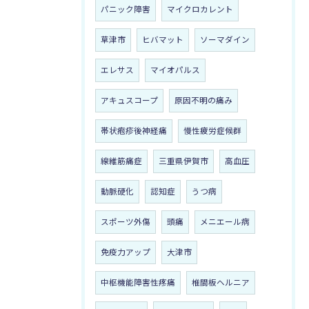
パニック障害
マイクロカレント
草津市
ヒバマット
ソーマダイン
エレサス
マイオパルス
アキュスコープ
原因不明の痛み
帯状疱疹後神経痛
慢性疲労症候群
線維筋痛症
三重県伊賀市
高血圧
動脈硬化
認知症
うつ病
スポーツ外傷
頭痛
メニエール病
免疫力アップ
大津市
中枢機能障害性疼痛
椎間板ヘルニア