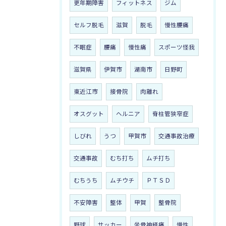
更年期障害
フィットネス
ジム
セルフ脱毛
滋賀
脱毛
慢性腰痛
不眠症
腰痛
慢性痛
スポーツ怪我
滋賀県
伊賀市
湖南市
日野町
東近江市
接骨院
肉離れ
オスグット
ヘルニア
脊柱管狭窄症
しびれ
うつ
甲賀市
交通事故治療
交通事故
むち打ち
ムチ打ち
むちうち
ムチウチ
ＰＴＳＤ
不安障害
整体
甲賀
整骨院
野球
サッカー
坐骨神経痛
慢性