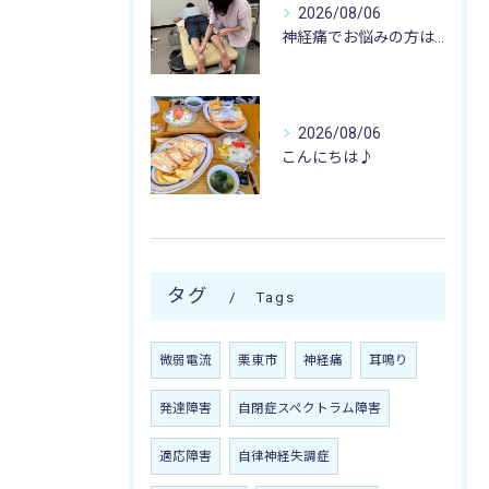
2026/08/06
神経痛でお悩みの方は寺庄整骨院へ💁🏻‍♂️🍀
2026/08/06
こんにちは♪
タグ
Tags
微弱電流
栗東市
神経痛
耳鳴り
発達障害
自閉症スペクトラム障害
適応障害
自律神経失調症