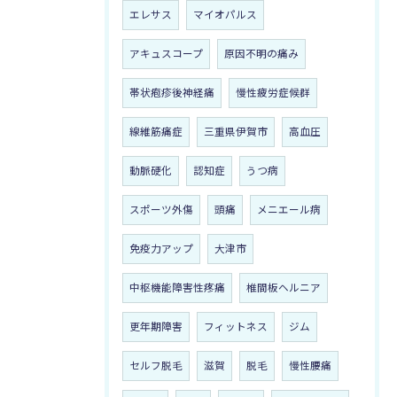
エレサス
マイオパルス
アキュスコープ
原因不明の痛み
帯状疱疹後神経痛
慢性疲労症候群
線維筋痛症
三重県伊賀市
高血圧
動脈硬化
認知症
うつ病
スポーツ外傷
頭痛
メニエール病
免疫力アップ
大津市
中枢機能障害性疼痛
椎間板ヘルニア
更年期障害
フィットネス
ジム
セルフ脱毛
滋賀
脱毛
慢性腰痛