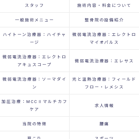
スタッフ
施術内容・料金について
一般施術メニュー
整骨院の設備紹介
ハイトーン治療器：ハイチャ
微弱電流治療器：エレクトロ
ージ
マイオパルス
微弱電流治療器：エレクトロ
微弱電流治療器：エレサス
アキュスコープ
微弱電流治療器：ソーマダイ
光と温熱治療器：フィールド
ン
フロー・レメシス
加圧治療：MCCⅡマルチカフ
求人情報
ケア
当院の特徴
腰痛
肩こり
スポーツ