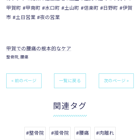
甲賀町 #甲南町 #水口町 #土山町 #信楽町 #日野町 #伊賀
市 #土日営業 #夜の営業
甲賀での腰痛の根本的なケア
整骨院
腰痛
< 前のページ
一覧に戻る
次のページ >
関連タグ
#整骨院
#接骨院
#腰痛
#肉離れ