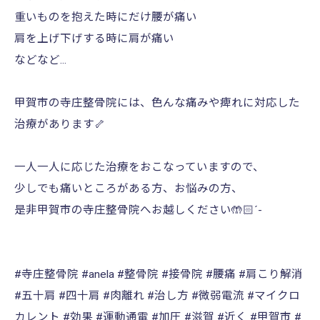
重いものを抱えた時にだけ腰が痛い
肩を上げ下げする時に肩が痛い
などなど...
甲賀市の寺庄整骨院には、色んな痛みや痺れに対応した
治療があります🦴
一人一人に応じた治療をおこなっていますので、
少しでも痛いところがある方、お悩みの方、
是非甲賀市の寺庄整骨院へお越しください🤲🏻´-
#寺庄整骨院 #anela #整骨院 #接骨院 #腰痛 #肩こり解消
#五十肩 #四十肩 #肉離れ #治し方 #微弱電流 #マイクロ
カレント #効果 #運動通電 #加圧 #滋賀 #近く #甲賀市 #