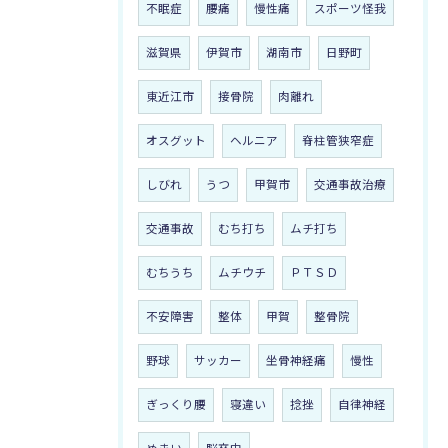
不眠症
腰痛
慢性痛
スポーツ怪我
滋賀県
伊賀市
湖南市
日野町
東近江市
接骨院
肉離れ
オスグット
ヘルニア
脊柱管狭窄症
しびれ
うつ
甲賀市
交通事故治療
交通事故
むち打ち
ムチ打ち
むちうち
ムチウチ
ＰＴＳＤ
不安障害
整体
甲賀
整骨院
野球
サッカー
坐骨神経痛
慢性
ぎっくり腰
寝違い
捻挫
自律神経