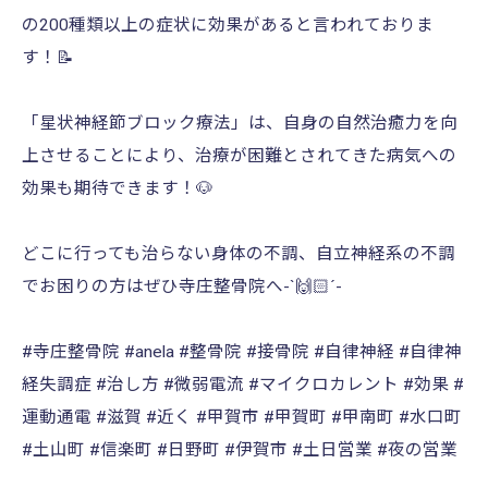
の200種類以上の症状に効果があると言われておりま
す！📝
「星状神経節ブロック療法」は、自身の自然治癒力を向
上させることにより、治療が困難とされてきた病気への
効果も期待できます！🐶
どこに行っても治らない身体の不調、自立神経系の不調
でお困りの方はぜひ寺庄整骨院へ-`🙌🏻´-
#寺庄整骨院 #anela #整骨院 #接骨院 #自律神経 #自律神
経失調症 #治し方 #微弱電流 #マイクロカレント #効果 #
運動通電 #滋賀 #近く #甲賀市 #甲賀町 #甲南町 #水口町
#土山町 #信楽町 #日野町 #伊賀市 #土日営業 #夜の営業