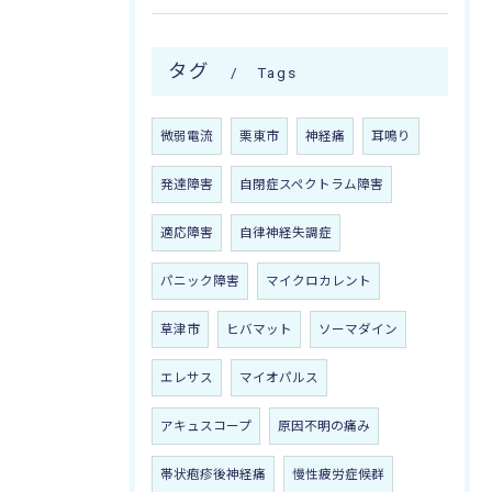
タグ
Tags
微弱電流
栗東市
神経痛
耳鳴り
発達障害
自閉症スペクトラム障害
適応障害
自律神経失調症
パニック障害
マイクロカレント
草津市
ヒバマット
ソーマダイン
エレサス
マイオパルス
アキュスコープ
原因不明の痛み
帯状疱疹後神経痛
慢性疲労症候群