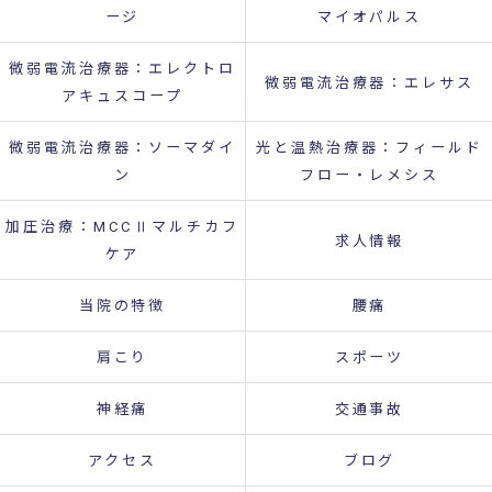
ージ
マイオパルス
微弱電流治療器：エレクトロ
微弱電流治療器：エレサス
アキュスコープ
微弱電流治療器：ソーマダイ
光と温熱治療器：フィールド
ン
フロー・レメシス
加圧治療：MCCⅡマルチカフ
求人情報
ケア
当院の特徴
腰痛
肩こり
スポーツ
神経痛
交通事故
アクセス
ブログ