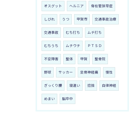
オスグット
ヘルニア
脊柱管狭窄症
しびれ
うつ
甲賀市
交通事故治療
交通事故
むち打ち
ムチ打ち
むちうち
ムチウチ
ＰＴＳＤ
不安障害
整体
甲賀
整骨院
野球
サッカー
坐骨神経痛
慢性
ぎっくり腰
寝違い
捻挫
自律神経
めまい
脳卒中