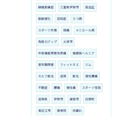
線維筋痛症
三重県伊賀市
高血圧
動脈硬化
認知症
うつ病
スポーツ外傷
頭痛
メニエール病
免疫力アップ
大津市
中枢機能障害性疼痛
椎間板ヘルニア
更年期障害
フィットネス
ジム
セルフ脱毛
滋賀
脱毛
慢性腰痛
不眠症
腰痛
慢性痛
スポーツ怪我
滋賀県
伊賀市
湖南市
日野町
東近江市
接骨院
肉離れ