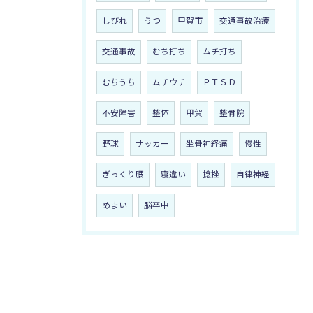
しびれ
うつ
甲賀市
交通事故治療
交通事故
むち打ち
ムチ打ち
むちうち
ムチウチ
ＰＴＳＤ
不安障害
整体
甲賀
整骨院
野球
サッカー
坐骨神経痛
慢性
ぎっくり腰
寝違い
捻挫
自律神経
めまい
脳卒中