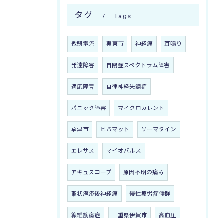
タグ
Tags
微弱電流
栗東市
神経痛
耳鳴り
発達障害
自閉症スペクトラム障害
適応障害
自律神経失調症
パニック障害
マイクロカレント
草津市
ヒバマット
ソーマダイン
エレサス
マイオパルス
アキュスコープ
原因不明の痛み
帯状疱疹後神経痛
慢性疲労症候群
線維筋痛症
三重県伊賀市
高血圧