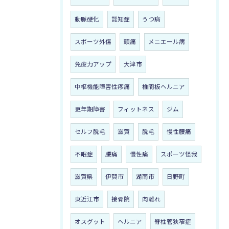
動脈硬化
認知症
うつ病
スポーツ外傷
頭痛
メニエール病
免疫力アップ
大津市
中枢機能障害性疼痛
椎間板ヘルニア
更年期障害
フィットネス
ジム
セルフ脱毛
滋賀
脱毛
慢性腰痛
不眠症
腰痛
慢性痛
スポーツ怪我
滋賀県
伊賀市
湖南市
日野町
東近江市
接骨院
肉離れ
オスグット
ヘルニア
脊柱管狭窄症