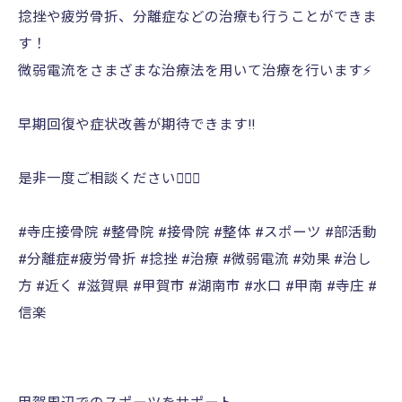
捻挫や疲労骨折、分離症などの治療も行うことができま
す！
微弱電流をさまざまな治療法を用いて治療を行います⚡️
早期回復や症状改善が期待できます‼️
是非一度ご相談ください🙇🏻‍♀️
#寺庄接骨院 #整骨院 #接骨院 #整体 #スポーツ #部活動
#分離症#疲労骨折 #捻挫 #治療 #微弱電流 #効果 #治し
方 #近く #滋賀県 #甲賀市 #湖南市 #水口 #甲南 #寺庄 #
信楽