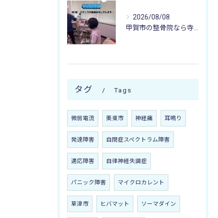
2026/08/08
甲賀市の整骨院なら寺庄整骨院へ🚴🏻‍♂️
タグ
Tags
微弱電流
栗東市
神経痛
耳鳴り
発達障害
自閉症スペクトラム障害
適応障害
自律神経失調症
パニック障害
マイクロカレント
草津市
ヒバマット
ソーマダイン