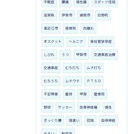
不眠症
腰痛
慢性痛
スポーツ怪我
滋賀県
伊賀市
湖南市
日野町
東近江市
接骨院
肉離れ
オスグット
ヘルニア
脊柱管狭窄症
しびれ
うつ
甲賀市
交通事故治療
交通事故
むち打ち
ムチ打ち
むちうち
ムチウチ
ＰＴＳＤ
不安障害
整体
甲賀
整骨院
野球
サッカー
坐骨神経痛
慢性
ぎっくり腰
寝違い
捻挫
自律神経
めまい
脳卒中