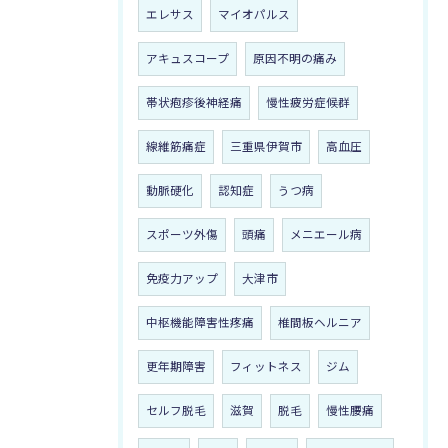
エレサス
マイオパルス
アキュスコープ
原因不明の痛み
帯状疱疹後神経痛
慢性疲労症候群
線維筋痛症
三重県伊賀市
高血圧
動脈硬化
認知症
うつ病
スポーツ外傷
頭痛
メニエール病
免疫力アップ
大津市
中枢機能障害性疼痛
椎間板ヘルニア
更年期障害
フィットネス
ジム
セルフ脱毛
滋賀
脱毛
慢性腰痛