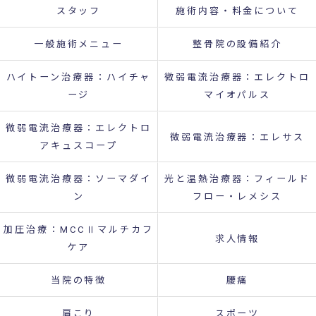
スタッフ
施術内容・料金について
一般施術メニュー
整骨院の設備紹介
ハイトーン治療器：ハイチャ
微弱電流治療器：エレクトロ
ージ
マイオパルス
微弱電流治療器：エレクトロ
微弱電流治療器：エレサス
アキュスコープ
微弱電流治療器：ソーマダイ
光と温熱治療器：フィールド
ン
フロー・レメシス
加圧治療：MCCⅡマルチカフ
求人情報
ケア
当院の特徴
腰痛
肩こり
スポーツ