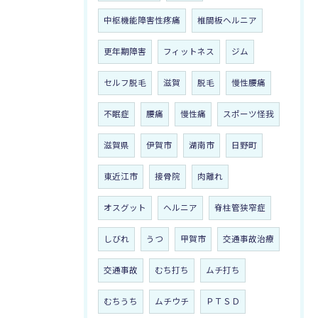
中枢機能障害性疼痛
椎間板ヘルニア
更年期障害
フィットネス
ジム
セルフ脱毛
滋賀
脱毛
慢性腰痛
不眠症
腰痛
慢性痛
スポーツ怪我
滋賀県
伊賀市
湖南市
日野町
東近江市
接骨院
肉離れ
オスグット
ヘルニア
脊柱管狭窄症
しびれ
うつ
甲賀市
交通事故治療
交通事故
むち打ち
ムチ打ち
むちうち
ムチウチ
ＰＴＳＤ