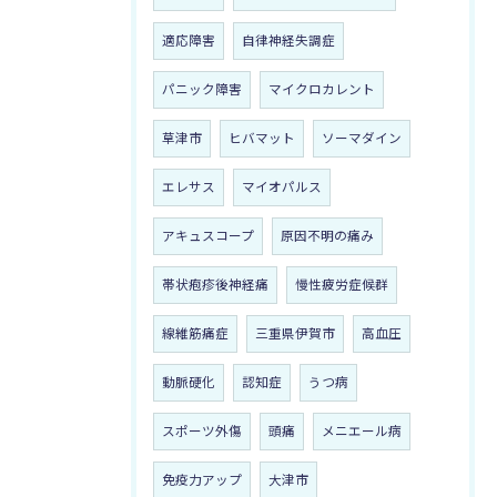
適応障害
自律神経失調症
パニック障害
マイクロカレント
草津市
ヒバマット
ソーマダイン
エレサス
マイオパルス
アキュスコープ
原因不明の痛み
帯状疱疹後神経痛
慢性疲労症候群
線維筋痛症
三重県伊賀市
高血圧
動脈硬化
認知症
うつ病
スポーツ外傷
頭痛
メニエール病
免疫力アップ
大津市