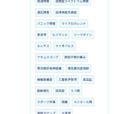
発達障害
自閉症スペクトラム障害
適応障害
自律神経失調症
パニック障害
マイクロカレント
草津市
ヒバマット
ソーマダイン
エレサス
マイオパルス
アキュスコープ
原因不明の痛み
帯状疱疹後神経痛
慢性疲労症候群
線維筋痛症
三重県伊賀市
高血圧
動脈硬化
認知症
うつ病
スポーツ外傷
頭痛
メニエール病
免疫力アップ
大津市