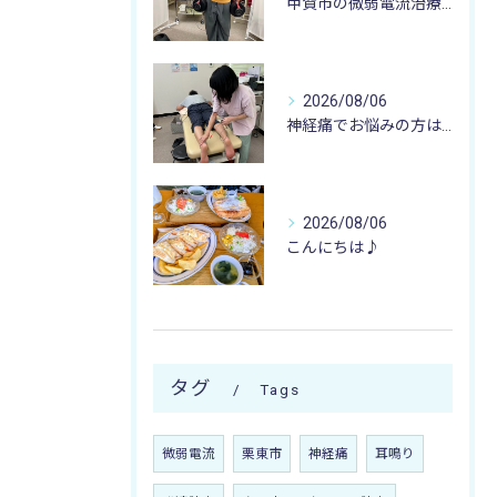
甲賀市の微弱電流治療なら寺庄整骨院へ🚴🏻‍♂️
2026/08/06
神経痛でお悩みの方は寺庄整骨院へ💁🏻‍♂️🍀
2026/08/06
こんにちは♪
タグ
Tags
微弱電流
栗東市
神経痛
耳鳴り