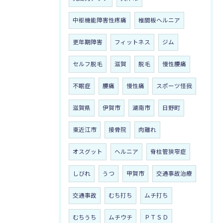
中枢機能障害性疼痛
椎間板ヘルニア
更年期障害
フィットネス
ジム
セルフ脱毛
滋賀
脱毛
慢性腰痛
不眠症
腰痛
慢性痛
スポーツ怪我
滋賀県
伊賀市
湖南市
日野町
東近江市
接骨院
肉離れ
オスグット
ヘルニア
脊柱管狭窄症
しびれ
うつ
甲賀市
交通事故治療
交通事故
むち打ち
ムチ打ち
むちうち
ムチウチ
ＰＴＳＤ