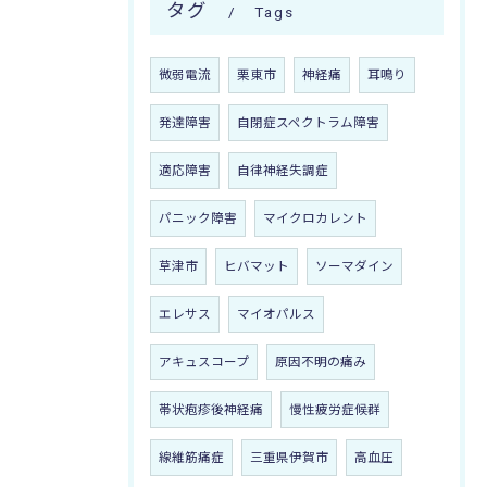
タグ
Tags
微弱電流
栗東市
神経痛
耳鳴り
発達障害
自閉症スペクトラム障害
適応障害
自律神経失調症
パニック障害
マイクロカレント
草津市
ヒバマット
ソーマダイン
エレサス
マイオパルス
アキュスコープ
原因不明の痛み
帯状疱疹後神経痛
慢性疲労症候群
線維筋痛症
三重県伊賀市
高血圧