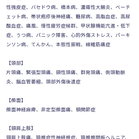
性強皮症、バセドウ病、橋本病、濃瘍性大腸炎、ベーチ
ェット病、帯状疱疹後神経痛、糖尿病、高脂血症、高尿
酸血症、痛風、慢性疲労症候群、甲状腺機能亢進・低下
症、うつ病、パニック障害、心的外傷ストレス、パーキ
ンソン病、てんかん、本態性振戦、線維筋痛症
【頭部】
片頭痛、緊張型頭痛、頸性頭痛、群発頭痛、側頭動脈
炎、腦血管萎縮、頭部外傷後遺症
【顔面】
顔面神経麻痺、非定型顔面痛、顎関節症
【頸肩上肢】
頸肩上肢痛、頚椎症性神経根症、頚椎椎間板ヘルニア、