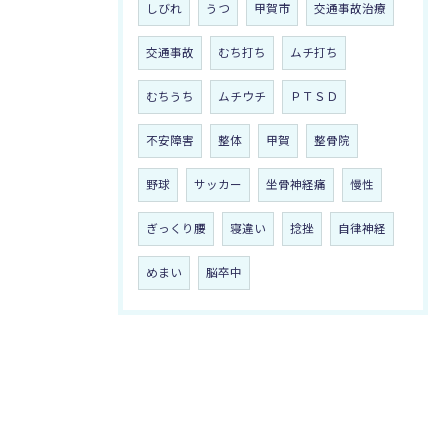
しびれ
うつ
甲賀市
交通事故治療
交通事故
むち打ち
ムチ打ち
むちうち
ムチウチ
ＰＴＳＤ
不安障害
整体
甲賀
整骨院
野球
サッカー
坐骨神経痛
慢性
ぎっくり腰
寝違い
捻挫
自律神経
めまい
脳卒中