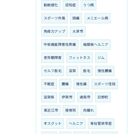
動脈硬化
認知症
うつ病
スポーツ外傷
頭痛
メニエール病
免疫力アップ
大津市
中枢機能障害性疼痛
椎間板ヘルニア
更年期障害
フィットネス
ジム
セルフ脱毛
滋賀
脱毛
慢性腰痛
不眠症
腰痛
慢性痛
スポーツ怪我
滋賀県
伊賀市
湖南市
日野町
東近江市
接骨院
肉離れ
オスグット
ヘルニア
脊柱管狭窄症