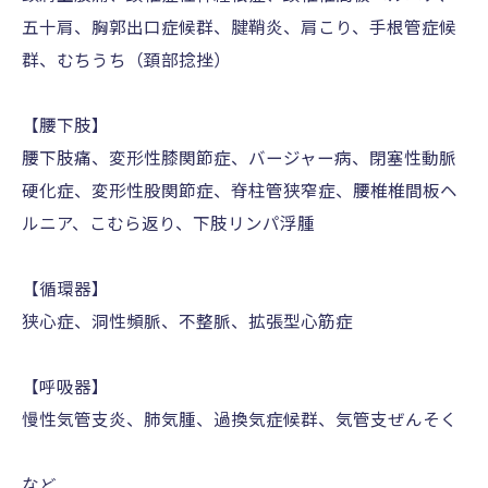
五十肩、胸郭出口症候群、腱鞘炎、肩こり、手根管症候
群、むちうち（頚部捻挫）
【腰下肢】
腰下肢痛、変形性膝関節症、バージャー病、閉塞性動脈
硬化症、変形性股関節症、脊柱管狭窄症、腰椎椎間板ヘ
ルニア、こむら返り、下肢リンパ浮腫
【循環器】
狭心症、洞性頻脈、不整脈、拡張型心筋症
【呼吸器】
慢性気管支炎、肺気腫、過換気症候群、気管支ぜんそく
など……