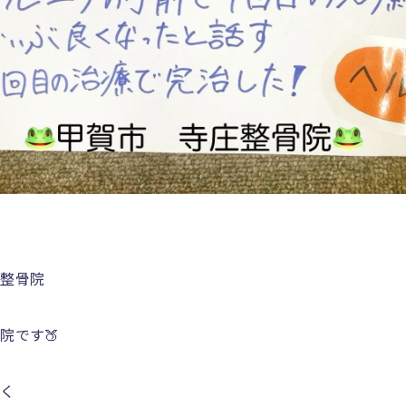
の整骨院
院です🍑
すく