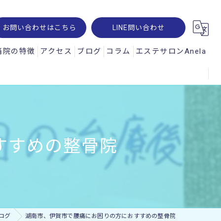
お問い合わせはこちら
LINE問い合わせ
当院の特徴
アクセス
ブログ
コラム
エステサロンAnela
腰痛
オパルス
肩こり
ュスコープ
スポーツ
すすめの整骨院
神経痛
交通事故
ー・レメシス
ログ
湖南市、伊賀市で腰痛にお困りの方におすすめの整骨院