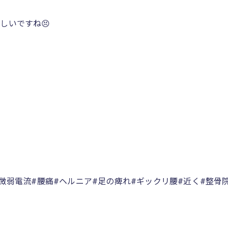
しいですね😣
微弱電流#腰痛#ヘルニア#足の痺れ#ギックリ腰#近く#整骨院