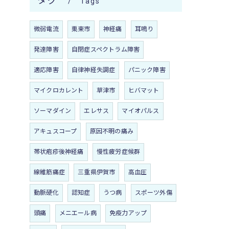
タグ
Tags
微弱電流
栗東市
神経痛
耳鳴り
発達障害
自閉症スペクトラム障害
適応障害
自律神経失調症
パニック障害
マイクロカレント
草津市
ヒバマット
ソーマダイン
エレサス
マイオパルス
アキュスコープ
原因不明の痛み
帯状疱疹後神経痛
慢性疲労症候群
線維筋痛症
三重県伊賀市
高血圧
動脈硬化
認知症
うつ病
スポーツ外傷
頭痛
メニエール病
免疫力アップ