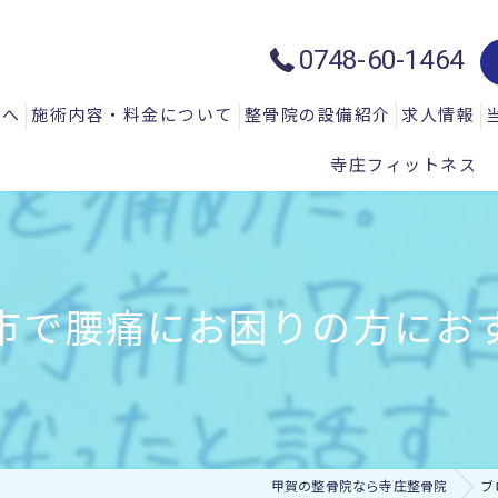
0748-60-1464
方へ
施術内容・料金について
整骨院の設備紹介
求人情報
寺庄フィットネス
質問
一般施術メニュー
ハイトーン治療器：ハイチャージ
声
微弱電流治療器：エレクトロマイ
微弱電流治療器：エレクトロアキ
市で腰痛にお困りの方にお
微弱電流治療器：エレサス
微弱電流治療器：ソーマダイン
光と温熱治療器：フィールドフロ
甲賀の整骨院なら寺庄整骨院
ブ