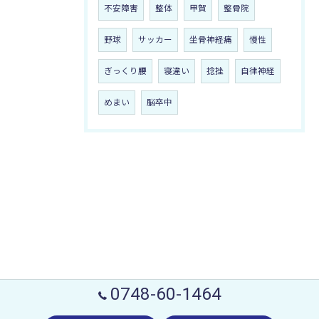
不安障害
整体
甲賀
整骨院
野球
サッカー
坐骨神経痛
慢性
ぎっくり腰
寝違い
捻挫
自律神経
めまい
脳卒中
0748-60-1464