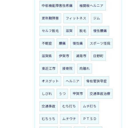
中枢機能障害性疼痛
椎間板ヘルニア
更年期障害
フィットネス
ジム
セルフ脱毛
滋賀
脱毛
慢性腰痛
不眠症
腰痛
慢性痛
スポーツ怪我
滋賀県
伊賀市
湖南市
日野町
東近江市
接骨院
肉離れ
オスグット
ヘルニア
脊柱管狭窄症
しびれ
うつ
甲賀市
交通事故治療
交通事故
むち打ち
ムチ打ち
むちうち
ムチウチ
ＰＴＳＤ