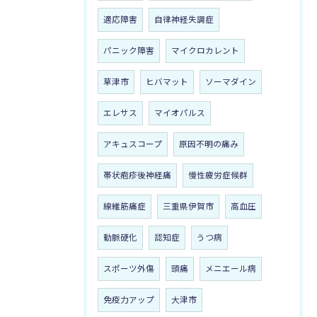
適応障害
自律神経失調症
パニック障害
マイクロカレント
草津市
ヒバマット
ソーマダイン
エレサス
マイオパルス
アキュスコープ
原因不明の痛み
帯状疱疹後神経痛
慢性疲労症候群
線維筋痛症
三重県伊賀市
高血圧
動脈硬化
認知症
うつ病
スポーツ外傷
頭痛
メニエール病
免疫力アップ
大津市