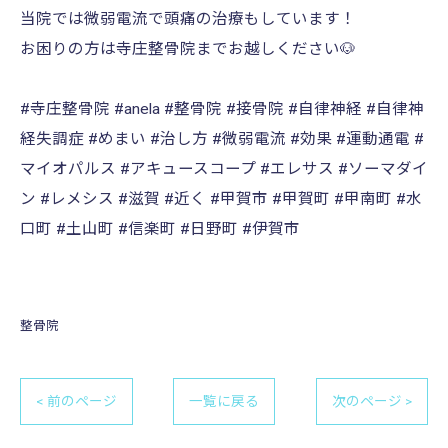
当院では微弱電流で頭痛の治療もしています！
お困りの方は寺庄整骨院までお越しください🐶
#寺庄整骨院 #anela #整骨院 #接骨院 #自律神経 #自律神
経失調症 #めまい #治し方 #微弱電流 #効果 #運動通電 #
マイオパルス #アキュースコープ #エレサス #ソーマダイ
ン #レメシス #滋賀 #近く #甲賀市 #甲賀町 #甲南町 #水
口町 #土山町 #信楽町 #日野町 #伊賀市
整骨院
< 前のページ
一覧に戻る
次のページ >