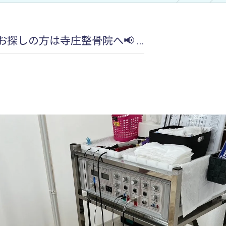
加圧治療：MCCⅡマルチカフケ
しの方は寺庄整骨院へ📢 ...