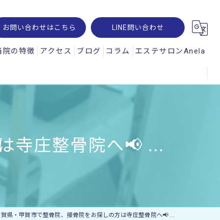
お問い合わせはこちら
LINE問い合わせ
当院の特徴
アクセス
ブログ
コラム
エステサロンAnela
腰痛
オパルス
肩こり
ュスコープ
スポーツ
庄整骨院へ📢 ...
神経痛
交通事故
ー・レメシス
滋賀県・甲賀市で整骨院、接骨院をお探しの方は寺庄整骨院へ📢 ...