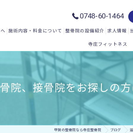
0748-60-1464
方へ
施術内容・料金について
整骨院の設備紹介
求人情報
寺庄フィットネス
質問
一般施術メニュー
ハイトーン治療器：ハイチャージ
声
微弱電流治療器：エレクトロマイ
微弱電流治療器：エレクトロアキ
院、接骨院をお探しの方は寺
微弱電流治療器：エレサス
微弱電流治療器：ソーマダイン
光と温熱治療器：フィールドフロ
甲賀の整骨院なら寺庄整骨院
ブログ