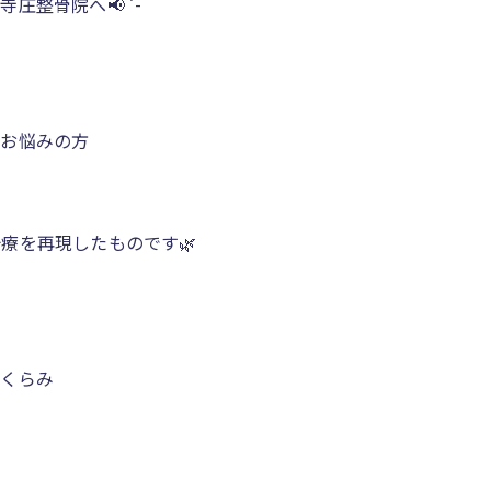
整骨院へ📢 ´-
でお悩みの方
療を再現したものです🌿
ちくらみ