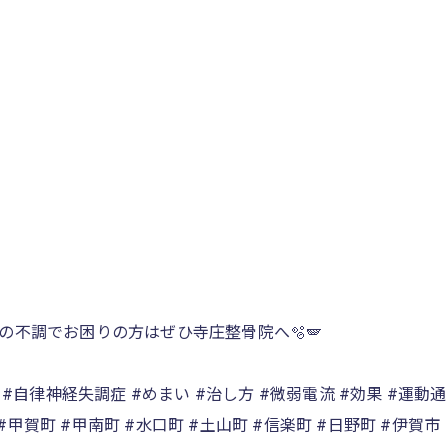
不調でお困りの方はぜひ寺庄整骨院へ🫧🪽
神経 #自律神経失調症 #めまい #治し方 #微弱電流 #効果 #運
#甲賀町 #甲南町 #水口町 #土山町 #信楽町 #日野町 #伊賀市