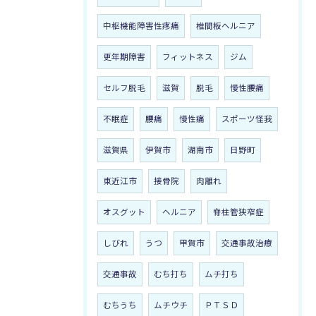
中枢機能障害性疼痛
椎間板ヘルニア
更年期障害
フィットネス
ジム
セルフ脱毛
滋賀
脱毛
慢性腰痛
不眠症
腰痛
慢性痛
スポーツ怪我
滋賀県
伊賀市
湖南市
日野町
東近江市
接骨院
肉離れ
オスグット
ヘルニア
脊柱管狭窄症
しびれ
うつ
甲賀市
交通事故治療
交通事故
むち打ち
ムチ打ち
むちうち
ムチウチ
ＰＴＳＤ