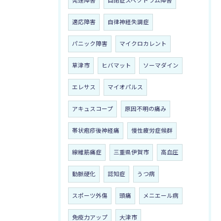
発達障害
自閉症スペクトラム障害
適応障害
自律神経失調症
パニック障害
マイクロカレント
草津市
ヒバマット
ソーマダイン
エレサス
マイオパルス
アキュスコープ
原因不明の痛み
帯状疱疹後神経痛
慢性疲労症候群
線維筋痛症
三重県伊賀市
高血圧
動脈硬化
認知症
うつ病
スポーツ外傷
頭痛
メニエール病
免疫力アップ
大津市