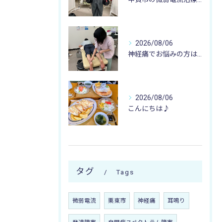
2026/08/06
神経痛でお悩みの方は寺庄整骨院へ💁🏻‍♂️🍀
2026/08/06
こんにちは♪
タグ
Tags
微弱電流
栗東市
神経痛
耳鳴り