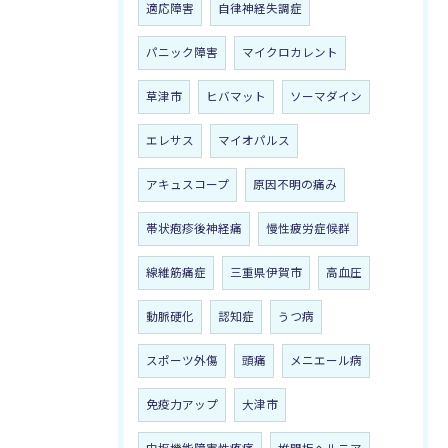
適応障害
自律神経失調症
パニック障害
マイクロカレント
草津市
ヒバマット
ソーマダイン
エレサス
マイオパルス
アキュスコープ
原因不明の痛み
帯状疱疹後神経痛
慢性疲労症候群
線維筋痛症
三重県伊賀市
高血圧
動脈硬化
認知症
うつ病
スポーツ外傷
頭痛
メニエール病
免疫力アップ
大津市