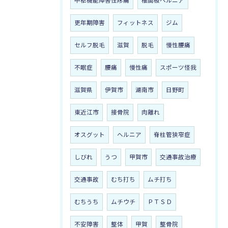
中枢機能障害性疼痛
椎間板ヘルニア
更年期障害
フィットネス
ジム
セルフ脱毛
滋賀
脱毛
慢性腰痛
不眠症
腰痛
慢性痛
スポーツ怪我
滋賀県
伊賀市
湖南市
日野町
東近江市
接骨院
肉離れ
オスグット
ヘルニア
脊柱管狭窄症
しびれ
うつ
甲賀市
交通事故治療
交通事故
むち打ち
ムチ打ち
むちうち
ムチウチ
ＰＴＳＤ
不安障害
整体
甲賀
整骨院