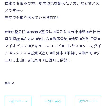
便秘でお悩みの方、腸内環境を整えたい方、などオスス
メです👀✨️
当院でも取り扱っています💁🏻‍♂️‼️
#寺庄整骨院 #anela #整骨院 #接骨院 #自律神経 #自律神
経失調症 #めまい #治し方 #微弱電流 #効果 #運動通電 #
マイオパルス #アキュースコープ #エレサス #ソーマダイ
ン #レメシス #滋賀 #近く #甲賀市 #甲賀町 #甲南町 #水
口町 #土山町 #信楽町 #日野町 #伊賀市
整骨院
< 前のページ
一覧に戻る
次のページ >