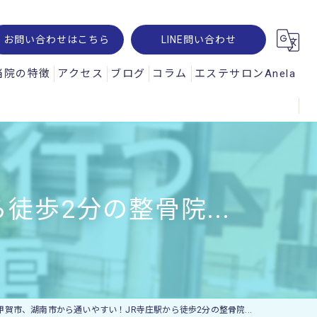
お問い合わせはこちら
LINE問い合わせ
当院の特徴
アクセス
ブログ
コラム
エステサロンAnela
腰痛
オパルス
肩こり
ュスコープ
スポーツ
歩2分の整骨院...
神経痛
交通事故
ー・レメシス
甲賀市、湖南市から通いやすい！JR寺庄駅から徒歩2分の整骨院...