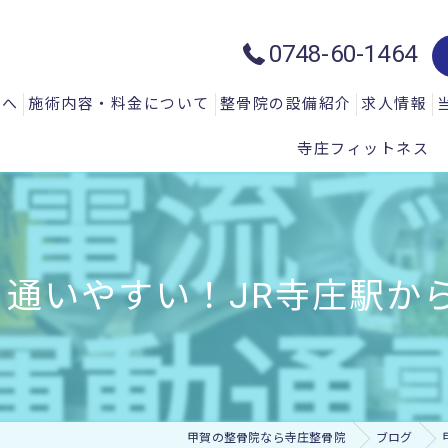
0748-60-1464
方へ
施術内容・料金について
整骨院の設備紹介
求人情報
寺庄フィットネス
質問
一般施術メニュー
ハイトーン治療器：ハイチャージ
声
微弱電流治療器：エレクトロマイ
微弱電流治療器：エレクトロアキ
通いやすい！JR寺庄駅から徒
微弱電流治療器：エレサス
微弱電流治療器：ソーマダイン
光と温熱治療器：フィールドフロ
甲賀の整骨院なら寺庄整骨院
ブログ