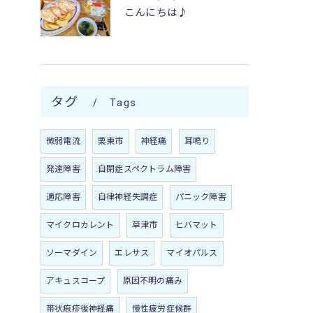
こんにちは♪
タグ
Tags
微弱電流
栗東市
神経痛
耳鳴り
発達障害
自閉症スペクトラム障害
適応障害
自律神経失調症
パニック障害
マイクロカレント
草津市
ヒバマット
ソーマダイン
エレサス
マイオパルス
アキュスコープ
原因不明の痛み
帯状疱疹後神経痛
慢性疲労症候群