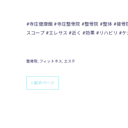
#寺庄健康館 #寺庄整骨院 #整骨院 #整体 #接骨
スコープ #エレサス #近く #効果 #リハビリ #ケ
整骨院
フィットネス
エステ
< 前のページ