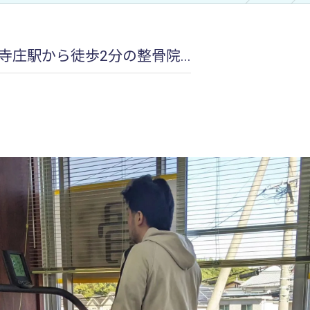
加圧治療：MCCⅡマルチカフケ
庄駅から徒歩2分の整骨院...