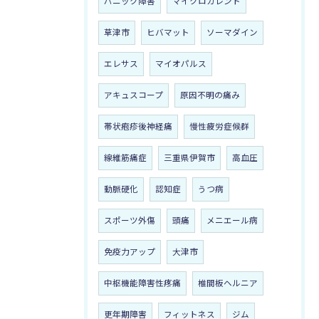
パニック障害
マイクロカレント
草津市
ヒバマット
ソーマダイン
エレサス
マイオパルス
アキュスコープ
原因不明の痛み
帯状疱疹後神経痛
慢性疲労症候群
線維筋痛症
三重県伊賀市
高血圧
動脈硬化
認知症
うつ病
スポーツ外傷
頭痛
メニエール病
免疫力アップ
大津市
中枢機能障害性疼痛
椎間板ヘルニア
更年期障害
フィットネス
ジム