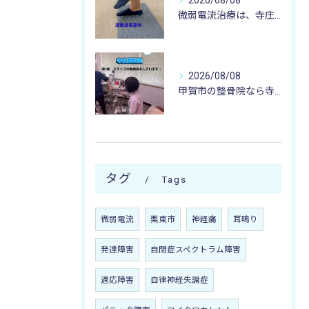
2026/08/08
微弱電流治療は、寺庄整骨院へ 🌻🏥🌻
2026/08/08
甲賀市の整骨院なら寺庄整骨院へ🚴🏻‍♂️
タグ
Tags
微弱電流
栗東市
神経痛
耳鳴り
発達障害
自閉症スペクトラム障害
適応障害
自律神経失調症