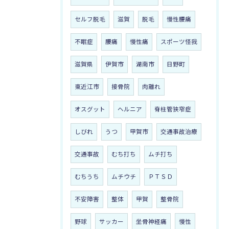
セルフ脱毛
滋賀
脱毛
慢性腰痛
不眠症
腰痛
慢性痛
スポーツ怪我
滋賀県
伊賀市
湖南市
日野町
東近江市
接骨院
肉離れ
オスグット
ヘルニア
脊柱管狭窄症
しびれ
うつ
甲賀市
交通事故治療
交通事故
むち打ち
ムチ打ち
むちうち
ムチウチ
ＰＴＳＤ
不安障害
整体
甲賀
整骨院
野球
サッカー
坐骨神経痛
慢性