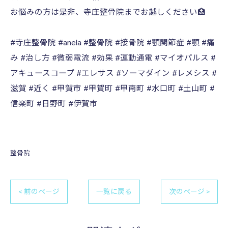
お悩みの方は是非、寺庄整骨院までお越しください🏥
#寺庄整骨院 #anela #整骨院 #接骨院 #顎関節症 #顎 #痛
み #治し方 #微弱電流 #効果 #運動通電 #マイオパルス #
アキュースコープ #エレサス #ソーマダイン #レメシス #
滋賀 #近く #甲賀市 #甲賀町 #甲南町 #水口町 #土山町 #
信楽町 #日野町 #伊賀市
整骨院
< 前のページ
一覧に戻る
次のページ >