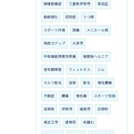
線維筋痛症
三重県伊賀市
高血圧
動脈硬化
認知症
うつ病
スポーツ外傷
頭痛
メニエール病
免疫力アップ
大津市
中枢機能障害性疼痛
椎間板ヘルニア
更年期障害
フィットネス
ジム
セルフ脱毛
滋賀
脱毛
慢性腰痛
不眠症
腰痛
慢性痛
スポーツ怪我
滋賀県
伊賀市
湖南市
日野町
東近江市
接骨院
肉離れ