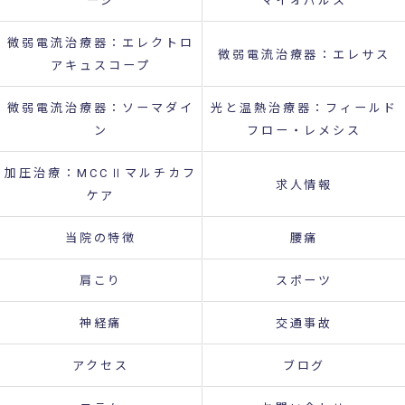
ージ
マイオパルス
微弱電流治療器：エレクトロ
微弱電流治療器：エレサス
アキュスコープ
微弱電流治療器：ソーマダイ
光と温熱治療器：フィールド
ン
フロー・レメシス
加圧治療：MCCⅡマルチカフ
求人情報
ケア
当院の特徴
腰痛
肩こり
スポーツ
神経痛
交通事故
アクセス
ブログ