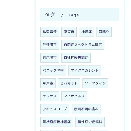
タグ
Tags
微弱電流
栗東市
神経痛
耳鳴り
発達障害
自閉症スペクトラム障害
適応障害
自律神経失調症
パニック障害
マイクロカレント
草津市
ヒバマット
ソーマダイン
エレサス
マイオパルス
アキュスコープ
原因不明の痛み
帯状疱疹後神経痛
慢性疲労症候群