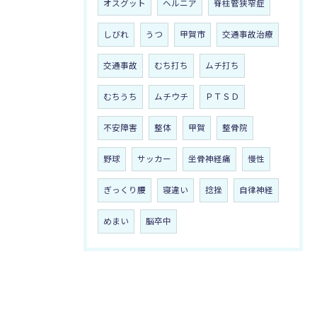
オスグット
ヘルニア
脊柱管狭窄症
しびれ
うつ
甲賀市
交通事故治療
交通事故
むち打ち
ムチ打ち
むちうち
ムチウチ
ＰＴＳＤ
不安障害
整体
甲賀
整骨院
野球
サッカー
坐骨神経痛
慢性
ぎっくり腰
寝違い
捻挫
自律神経
めまい
脳卒中