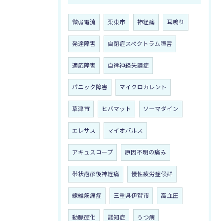
微弱電流
栗東市
神経痛
耳鳴り
発達障害
自閉症スペクトラム障害
適応障害
自律神経失調症
パニック障害
マイクロカレント
草津市
ヒバマット
ソーマダイン
エレサス
マイオパルス
アキュスコープ
原因不明の痛み
帯状疱疹後神経痛
慢性疲労症候群
線維筋痛症
三重県伊賀市
高血圧
動脈硬化
認知症
うつ病