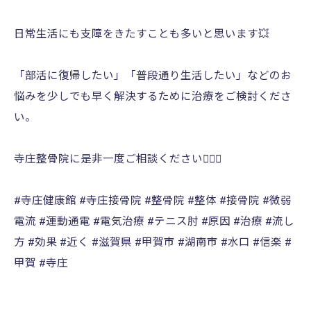
日常生活にも支障をきたすことも多いと思います💥
「部活に復帰したい」「普段通り生活したい」などのお
悩みを少しでも早く解決するために治療をご検討くださ
い。
寺庄整骨院に是非一度ご相談ください🙇🏻‍♀️
#寺庄健康館 #寺庄接骨院 #整骨院 #整体 #接骨院 #微弱
電流 #運動通電 #電気治療 #テニス肘 #原因 #治療 #流し
方 #効果 #近く #滋賀県 #甲賀市 #湖南市 #水口 #信楽 #
甲賀 #寺庄