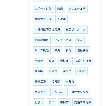
スポーツ外傷
頭痛
メニエール病
免疫力アップ
大津市
中枢機能障害性疼痛
椎間板ヘルニア
更年期障害
フィットネス
ジム
セルフ脱毛
滋賀
脱毛
慢性腰痛
不眠症
腰痛
慢性痛
スポーツ怪我
滋賀県
伊賀市
湖南市
日野町
東近江市
接骨院
肉離れ
オスグット
ヘルニア
脊柱管狭窄症
しびれ
うつ
甲賀市
交通事故治療