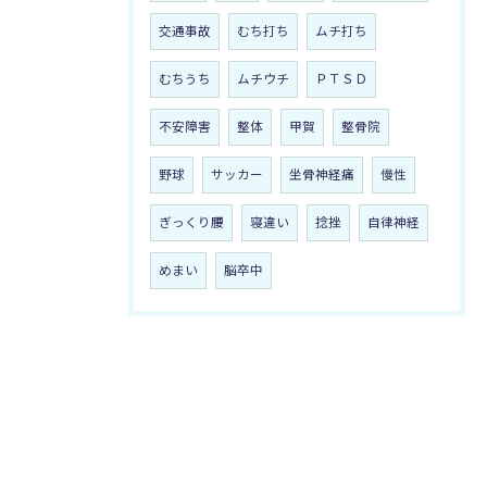
交通事故
むち打ち
ムチ打ち
むちうち
ムチウチ
ＰＴＳＤ
不安障害
整体
甲賀
整骨院
野球
サッカー
坐骨神経痛
慢性
ぎっくり腰
寝違い
捻挫
自律神経
めまい
脳卒中