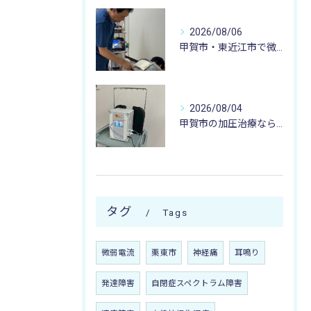
2026/08/06
甲賀市・東近江市で微弱電流治療なら寺庄整骨院へ🚴🏻‍♂️
2026/08/04
甲賀市の加圧治療なら寺庄整骨院へ🚴🏻‍♂️
タグ
Tags
微弱電流
栗東市
神経痛
耳鳴り
発達障害
自閉症スペクトラム障害