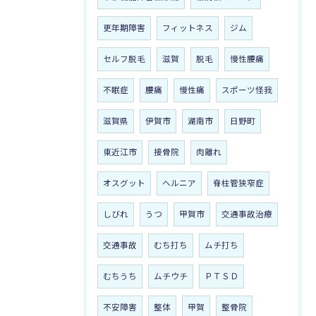
更年期障害
フィットネス
ジム
セルフ脱毛
滋賀
脱毛
慢性腰痛
不眠症
腰痛
慢性痛
スポーツ怪我
滋賀県
伊賀市
湖南市
日野町
東近江市
接骨院
肉離れ
オスグット
ヘルニア
脊柱管狭窄症
しびれ
うつ
甲賀市
交通事故治療
交通事故
むち打ち
ムチ打ち
むちうち
ムチウチ
ＰＴＳＤ
不安障害
整体
甲賀
整骨院