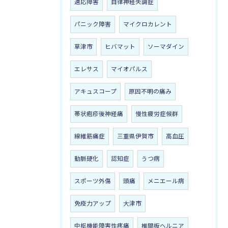
適応障害
自律神経失調症
パニック障害
マイクロカレント
草津市
ヒバマット
ソーマダイン
エレサス
マイオパルス
アキュスコープ
原因不明の痛み
帯状疱疹後神経痛
慢性疲労症候群
線維筋痛症
三重県伊賀市
高血圧
動脈硬化
認知症
うつ病
スポーツ外傷
頭痛
メニエール病
免疫力アップ
大津市
中枢機能障害性疼痛
椎間板ヘルニア