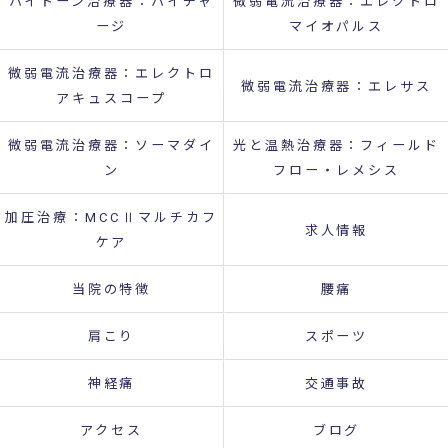
ハイトーン治療器：ハイチャ
微弱電流治療器：エレクトロ
ージ
マイオパルス
微弱電流治療器：エレクトロ
微弱電流治療器：エレサス
アキュスコープ
微弱電流治療器：ソーマダイ
光と温熱治療器：フィールド
ン
フロー・レメシス
加圧治療：MCCⅡマルチカフ
求人情報
ケア
当院の特徴
腰痛
肩こり
スポーツ
神経痛
交通事故
アクセス
ブログ