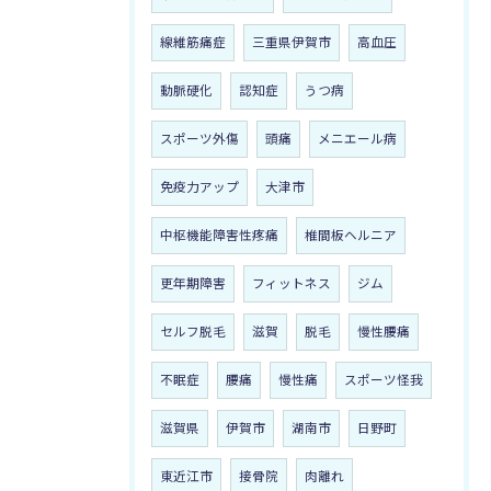
線維筋痛症
三重県伊賀市
高血圧
動脈硬化
認知症
うつ病
スポーツ外傷
頭痛
メニエール病
免疫力アップ
大津市
中枢機能障害性疼痛
椎間板ヘルニア
更年期障害
フィットネス
ジム
セルフ脱毛
滋賀
脱毛
慢性腰痛
不眠症
腰痛
慢性痛
スポーツ怪我
滋賀県
伊賀市
湖南市
日野町
東近江市
接骨院
肉離れ