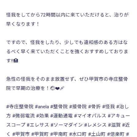
怪我をしてから72時間以内に来ていただけると、治りが
早くなります！
ですので、怪我をしたり、少しでも違和感のある方はな
るべく早く来ていただくことを強くおすすめしておりま
す‼️🏥
急性の怪我をそのまま放置せず、ぜひ甲賀市の寺庄整骨
院で早期の治療を！🤕❤️‍🩹
#寺庄整骨院 #anela #整骨院 #接骨院 #骨折 #怪我 #治し
方 #微弱電流 #効果 #運動通電 #マイオパルス #アキュー
スコープ #エレサス #ソーマダイン #レメシス #滋賀 #近
く #甲賀市 #甲賀町 #甲南町 #水口町 #土山町 #信楽町 #