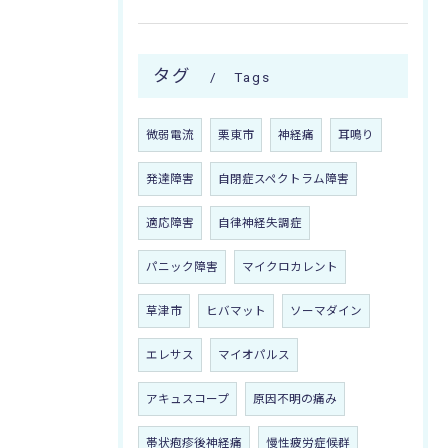
タグ
Tags
微弱電流
栗東市
神経痛
耳鳴り
発達障害
自閉症スペクトラム障害
適応障害
自律神経失調症
パニック障害
マイクロカレント
草津市
ヒバマット
ソーマダイン
エレサス
マイオパルス
アキュスコープ
原因不明の痛み
帯状疱疹後神経痛
慢性疲労症候群