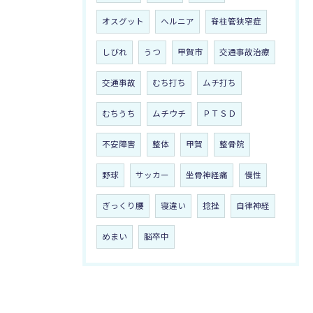
オスグット
ヘルニア
脊柱管狭窄症
しびれ
うつ
甲賀市
交通事故治療
交通事故
むち打ち
ムチ打ち
むちうち
ムチウチ
ＰＴＳＤ
不安障害
整体
甲賀
整骨院
野球
サッカー
坐骨神経痛
慢性
ぎっくり腰
寝違い
捻挫
自律神経
めまい
脳卒中