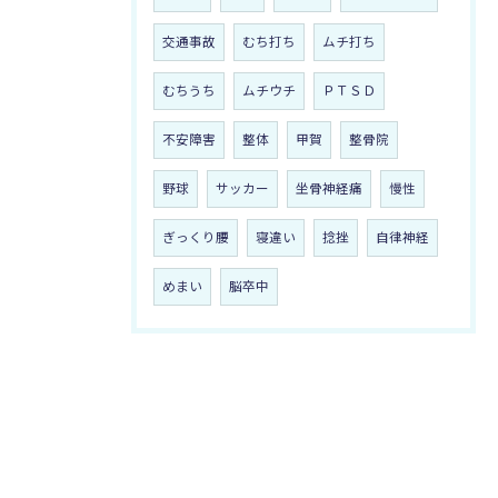
交通事故
むち打ち
ムチ打ち
むちうち
ムチウチ
ＰＴＳＤ
不安障害
整体
甲賀
整骨院
野球
サッカー
坐骨神経痛
慢性
ぎっくり腰
寝違い
捻挫
自律神経
めまい
脳卒中