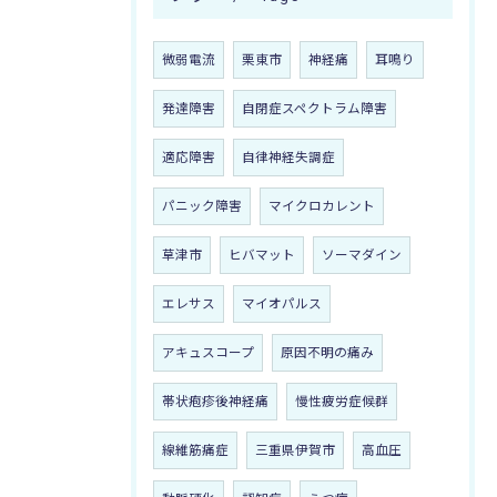
微弱電流
栗東市
神経痛
耳鳴り
発達障害
自閉症スペクトラム障害
適応障害
自律神経失調症
パニック障害
マイクロカレント
草津市
ヒバマット
ソーマダイン
エレサス
マイオパルス
アキュスコープ
原因不明の痛み
帯状疱疹後神経痛
慢性疲労症候群
線維筋痛症
三重県伊賀市
高血圧