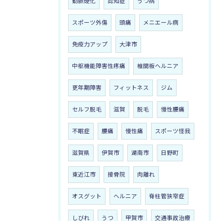
動脈硬化
認知症
うつ病
スポーツ外傷
頭痛
メニエール病
免疫力アップ
大津市
中枢機能障害性疼痛
椎間板ヘルニア
更年期障害
フィットネス
ジム
セルフ脱毛
滋賀
脱毛
慢性腰痛
不眠症
腰痛
慢性痛
スポーツ怪我
滋賀県
伊賀市
湖南市
日野町
東近江市
接骨院
肉離れ
オスグット
ヘルニア
脊柱管狭窄症
しびれ
うつ
甲賀市
交通事故治療