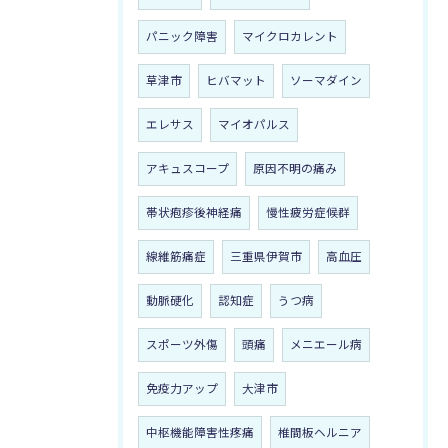
パニック障害
マイクロカレント
草津市
ヒバマット
ソーマダイン
エレサス
マイオパルス
アキュスコープ
原因不明の痛み
帯状疱疹後神経痛
慢性疲労症候群
線維筋痛症
三重県伊賀市
高血圧
動脈硬化
認知症
うつ病
スポーツ外傷
頭痛
メニエール病
免疫力アップ
大津市
中枢機能障害性疼痛
椎間板ヘルニア