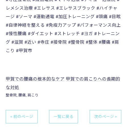
レメシス治療 #エレサス #エレサスブラック #ハイチャ
ージ #ソーマ #運動通電 #加圧トレーニング #頭痛 #目眩
#自律神経を整える #免疫力アップ #パフォーマンス向上
#慢性腰痛 #ダイエット #ストレッチ #ヨガ #トレーニン
グ #滋賀 #近い #寺庄 #接骨院 #整骨院 #整体 #腰痛 #肩
こり #甲賀市
甲賀での腰痛の根本的なケア
甲賀での肩こりへの長期的
な対処
整骨院
腰痛
肩こり
< 前のページ
一覧に戻る
次のページ >