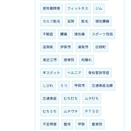
更年期障害
フィットネス
ジム
セルフ脱毛
滋賀
脱毛
慢性腰痛
不眠症
腰痛
慢性痛
スポーツ怪我
滋賀県
伊賀市
湖南市
日野町
東近江市
接骨院
肉離れ
オスグット
ヘルニア
脊柱管狭窄症
しびれ
うつ
甲賀市
交通事故治療
交通事故
むち打ち
ムチ打ち
むちうち
ムチウチ
ＰＴＳＤ
不安障害
整体
甲賀
整骨院