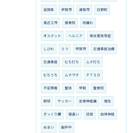
滋賀県
伊賀市
湖南市
日野町
東近江市
接骨院
肉離れ
オスグット
ヘルニア
脊柱管狭窄症
しびれ
うつ
甲賀市
交通事故治療
交通事故
むち打ち
ムチ打ち
むちうち
ムチウチ
ＰＴＳＤ
不安障害
整体
甲賀
整骨院
野球
サッカー
坐骨神経痛
慢性
ぎっくり腰
寝違い
捻挫
自律神経
めまい
脳卒中