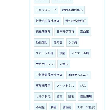
アキュスコープ
原因不明の痛み
帯状疱疹後神経痛
慢性疲労症候群
線維筋痛症
三重県伊賀市
高血圧
動脈硬化
認知症
うつ病
スポーツ外傷
頭痛
メニエール病
免疫力アップ
大津市
中枢機能障害性疼痛
椎間板ヘルニア
更年期障害
フィットネス
ジム
セルフ脱毛
滋賀
脱毛
慢性腰痛
不眠症
腰痛
慢性痛
スポーツ怪我