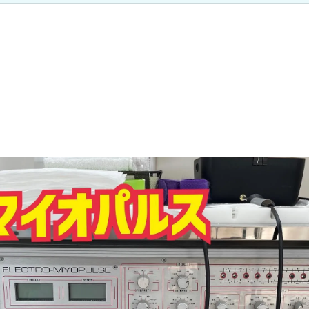
加圧治療：MCCⅡマルチカフケ