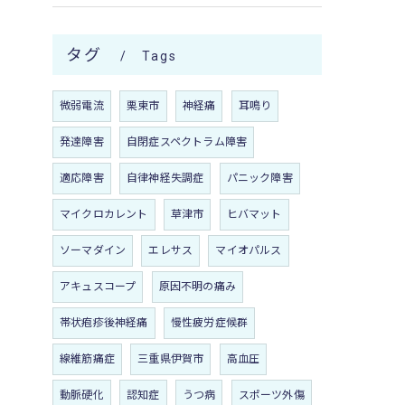
タグ
Tags
微弱電流
栗東市
神経痛
耳鳴り
発達障害
自閉症スペクトラム障害
適応障害
自律神経失調症
パニック障害
マイクロカレント
草津市
ヒバマット
ソーマダイン
エレサス
マイオパルス
アキュスコープ
原因不明の痛み
帯状疱疹後神経痛
慢性疲労症候群
線維筋痛症
三重県伊賀市
高血圧
動脈硬化
認知症
うつ病
スポーツ外傷