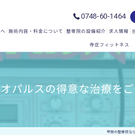
0748-60-1464
方へ
施術内容・料金について
整骨院の設備紹介
求人情報
寺庄フィットネス
質問
一般施術メニュー
ハイトーン治療器：ハイチャージ
声
微弱電流治療器：エレクトロマイ
微弱電流治療器：エレクトロアキ
イオパルスの得意な治療をご
微弱電流治療器：エレサス
微弱電流治療器：ソーマダイン
光と温熱治療器：フィールドフロ
甲賀の整骨院な