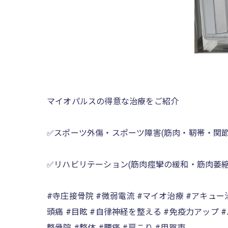
マイオパルスの得意な治療をご紹介
✅スポーツ外傷・スポーツ障害(筋肉・靭帯・関節
✅リハビリテーション(筋肉痙攣の緩和・筋肉萎
#寺庄接骨院 #微弱電流 #マイオ治療 #アキュー
頭痛 #目眩 #自律神経を整える #免疫力アップ #
整骨院 #整体 #腰痛 #肩こり #甲賀市