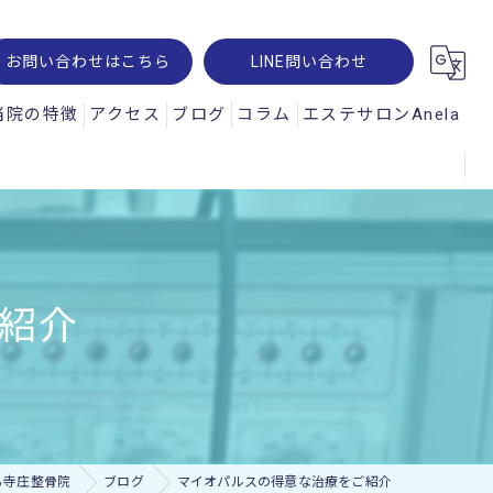
お問い合わせはこちら
LINE問い合わせ
当院の特徴
アクセス
ブログ
コラム
エステサロンAnela
腰痛
オパルス
肩こり
ュスコープ
スポーツ
紹介
神経痛
交通事故
ー・レメシス
ら寺庄整骨院
ブログ
マイオパルスの得意な治療をご紹介