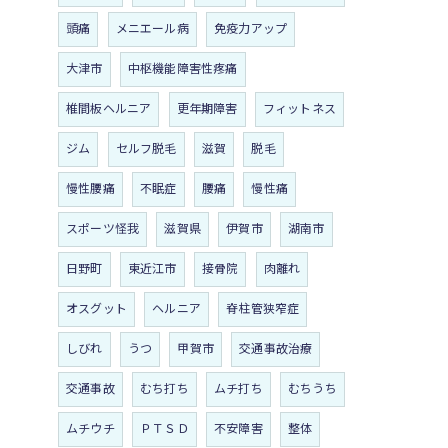
頭痛
メニエール病
免疫力アップ
大津市
中枢機能障害性疼痛
椎間板ヘルニア
更年期障害
フィットネス
ジム
セルフ脱毛
滋賀
脱毛
慢性腰痛
不眠症
腰痛
慢性痛
スポーツ怪我
滋賀県
伊賀市
湖南市
日野町
東近江市
接骨院
肉離れ
オスグット
ヘルニア
脊柱管狭窄症
しびれ
うつ
甲賀市
交通事故治療
交通事故
むち打ち
ムチ打ち
むちうち
ムチウチ
ＰＴＳＤ
不安障害
整体