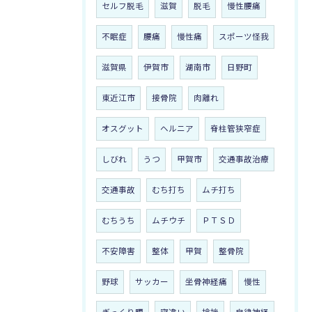
セルフ脱毛
滋賀
脱毛
慢性腰痛
不眠症
腰痛
慢性痛
スポーツ怪我
滋賀県
伊賀市
湖南市
日野町
東近江市
接骨院
肉離れ
オスグット
ヘルニア
脊柱管狭窄症
しびれ
うつ
甲賀市
交通事故治療
交通事故
むち打ち
ムチ打ち
むちうち
ムチウチ
ＰＴＳＤ
不安障害
整体
甲賀
整骨院
野球
サッカー
坐骨神経痛
慢性