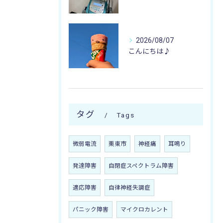
2026/08/07
こんにちは♪
タグ
Tags
微弱電流
栗東市
神経痛
耳鳴り
発達障害
自閉症スペクトラム障害
適応障害
自律神経失調症
パニック障害
マイクロカレント