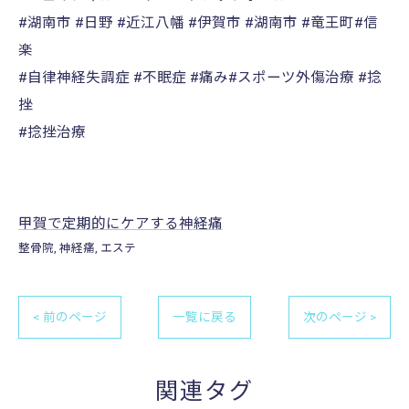
#湖南市 #日野 #近江八幡 #伊賀市 #湖南市 #竜王町#信
楽
#自律神経失調症 #不眠症 #痛み#スポーツ外傷治療 #捻
挫
#捻挫治療
甲賀で定期的にケアする神経痛
整骨院
神経痛
エステ
< 前のページ
一覧に戻る
次のページ >
関連タグ