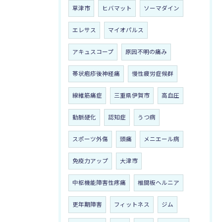
草津市
ヒバマット
ソーマダイン
エレサス
マイオパルス
アキュスコープ
原因不明の痛み
帯状疱疹後神経痛
慢性疲労症候群
線維筋痛症
三重県伊賀市
高血圧
動脈硬化
認知症
うつ病
スポーツ外傷
頭痛
メニエール病
免疫力アップ
大津市
中枢機能障害性疼痛
椎間板ヘルニア
更年期障害
フィットネス
ジム