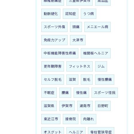
線維筋痛症
三重県伊賀市
高血圧
動脈硬化
認知症
うつ病
スポーツ外傷
頭痛
メニエール病
免疫力アップ
大津市
中枢機能障害性疼痛
椎間板ヘルニア
更年期障害
フィットネス
ジム
セルフ脱毛
滋賀
脱毛
慢性腰痛
不眠症
腰痛
慢性痛
スポーツ怪我
滋賀県
伊賀市
湖南市
日野町
東近江市
接骨院
肉離れ
オスグット
ヘルニア
脊柱管狭窄症