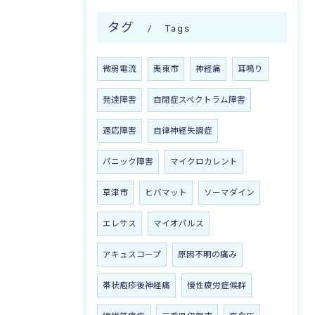
タグ
Tags
微弱電流
栗東市
神経痛
耳鳴り
発達障害
自閉症スペクトラム障害
適応障害
自律神経失調症
パニック障害
マイクロカレント
草津市
ヒバマット
ソーマダイン
エレサス
マイオパルス
アキュスコープ
原因不明の痛み
帯状疱疹後神経痛
慢性疲労症候群