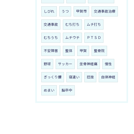
しびれ
うつ
甲賀市
交通事故治療
交通事故
むち打ち
ムチ打ち
むちうち
ムチウチ
ＰＴＳＤ
不安障害
整体
甲賀
整骨院
野球
サッカー
坐骨神経痛
慢性
ぎっくり腰
寝違い
捻挫
自律神経
めまい
脳卒中