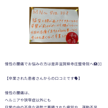
慢性の腰痛でお悩みの方は是非滋賀県寺庄整骨院へ🏥🏃‍♂️
【卒業された患者さんからの口コミです🗣️】
慢性の腰痛は、
ヘルニアや狭窄症以外にも
日常の中の不良な姿勢で蓄積された疲労や、運動不足、