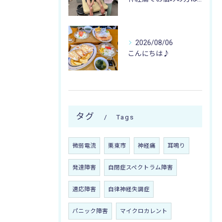
2026/08/06
こんにちは♪
タグ
Tags
微弱電流
栗東市
神経痛
耳鳴り
発達障害
自閉症スペクトラム障害
適応障害
自律神経失調症
パニック障害
マイクロカレント