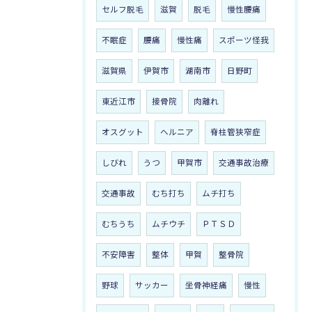
セルフ脱毛
滋賀
脱毛
慢性腰痛
不眠症
腰痛
慢性痛
スポーツ怪我
滋賀県
伊賀市
湖南市
日野町
東近江市
接骨院
肉離れ
オスグット
ヘルニア
脊柱管狭窄症
しびれ
うつ
甲賀市
交通事故治療
交通事故
むち打ち
ムチ打ち
むちうち
ムチウチ
ＰＴＳＤ
不安障害
整体
甲賀
整骨院
野球
サッカー
坐骨神経痛
慢性