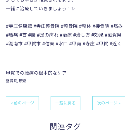
一緒に治療していきましょう！✨
#寺庄健康館 #寺庄整骨院 #整骨院 #整体 #接骨院 #痛み
#腰痛 #首 #腰 #足の痺れ #治療 #治し方 #効果 #滋賀県
#湖南市 #甲賀市 #信楽 #水口 #甲南 #寺庄 #甲賀 #近く
甲賀での腰痛の根本的なケア
整骨院
腰痛
< 前のページ
一覧に戻る
次のページ >
関連タグ