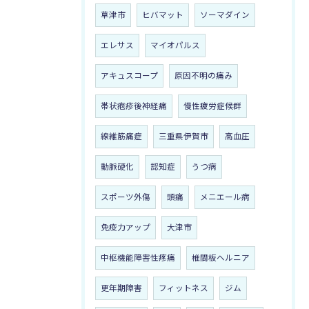
草津市
ヒバマット
ソーマダイン
エレサス
マイオパルス
アキュスコープ
原因不明の痛み
帯状疱疹後神経痛
慢性疲労症候群
線維筋痛症
三重県伊賀市
高血圧
動脈硬化
認知症
うつ病
スポーツ外傷
頭痛
メニエール病
免疫力アップ
大津市
中枢機能障害性疼痛
椎間板ヘルニア
更年期障害
フィットネス
ジム