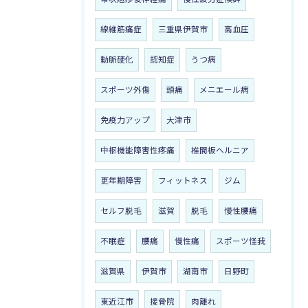
線維筋痛症
三重県伊賀市
高血圧
動脈硬化
認知症
うつ病
スポーツ外傷
頭痛
メニエール病
免疫力アップ
大津市
中枢機能障害性疼痛
椎間板ヘルニア
更年期障害
フィットネス
ジム
セルフ脱毛
滋賀
脱毛
慢性腰痛
不眠症
腰痛
慢性痛
スポーツ怪我
滋賀県
伊賀市
湖南市
日野町
東近江市
接骨院
肉離れ