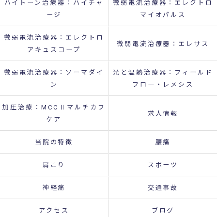
ハイトーン治療器：ハイチャ
微弱電流治療器：エレクトロ
ージ
マイオパルス
微弱電流治療器：エレクトロ
微弱電流治療器：エレサス
アキュスコープ
微弱電流治療器：ソーマダイ
光と温熱治療器：フィールド
ン
フロー・レメシス
加圧治療：MCCⅡマルチカフ
求人情報
ケア
当院の特徴
腰痛
肩こり
スポーツ
神経痛
交通事故
アクセス
ブログ