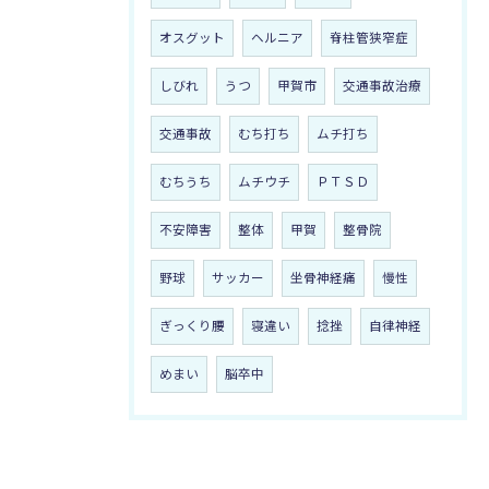
オスグット
ヘルニア
脊柱管狭窄症
しびれ
うつ
甲賀市
交通事故治療
交通事故
むち打ち
ムチ打ち
むちうち
ムチウチ
ＰＴＳＤ
不安障害
整体
甲賀
整骨院
野球
サッカー
坐骨神経痛
慢性
ぎっくり腰
寝違い
捻挫
自律神経
めまい
脳卒中