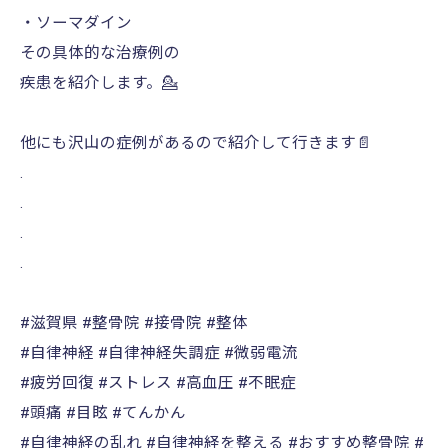
・ソーマダイン
その具体的な治療例の
疾患を紹介します。💁
他にも沢山の症例があるので紹介して行きます📄
.
.
.
.
#滋賀県 #整骨院 #接骨院 #整体
#自律神経 #自律神経失調症 #微弱電流
#疲労回復 #ストレス #高血圧 #不眠症
#頭痛 #目眩 #てんかん
#自律神経の乱れ #自律神経を整える #おすすめ整骨院 #