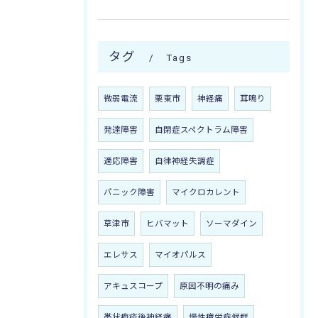
タグ
Tags
微弱電流
栗東市
神経痛
耳鳴り
発達障害
自閉症スペクトラム障害
適応障害
自律神経失調症
パニック障害
マイクロカレント
草津市
ヒバマット
ソーマダイン
エレサス
マイオパルス
アキュスコープ
原因不明の痛み
帯状疱疹後神経痛
慢性疲労症候群